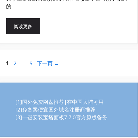
的 …
阅读更多
页
页
页
1
2
…
5
下一页
→
面
面
面
[1]国外免费网盘推荐|在中国大陆可用
[2]免备案便宜国外域名注册商推荐
[3]一键安装宝塔面板7.7.0官方原版备份