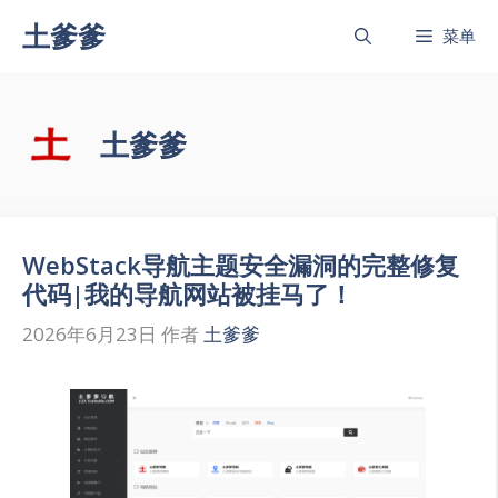
跳
土爹爹
菜单
至
内
容
土爹爹
WebStack导航主题安全漏洞的完整修复
代码|我的导航网站被挂马了！
2026年6月23日
作者
土爹爹