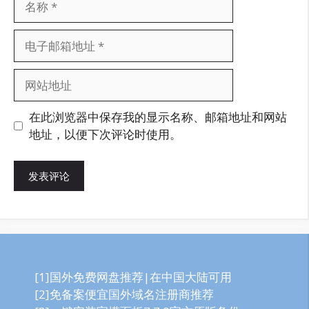
称
电
子
邮
网
箱
站
地
地
在此浏览器中保存我的显示名称、邮箱地址和网站
址
址
地址，以便下次评论时使用。
[1]国外免费网盘推荐|在中国大陆可用
[2]免备案便宜国外域名注册商推荐