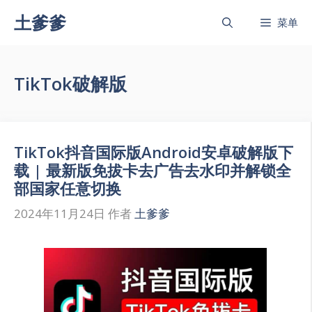
跳
土爹爹
菜单
至
内
容
TikTok破解版
TikTok抖音国际版Android安卓破解版下
载 | 最新版免拔卡去广告去水印并解锁全
部国家任意切换
2024年11月24日
作者
土爹爹