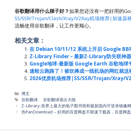
谷歌翻译用什么梯子好？
如果您还没有一把好用的Go
SS/SSR/Trojan/Clash/Xray/V2Ray机场推荐|加
流畅使用谷歌翻译，让工作更顺心。
相关文章：
在 Debian 10/11/12 系统上开启 Goo
Z-Library Finder – 最新Z-Library防失
Google地球-最新版 Google Earth 谷歌
速蛙云跑路了！被吹捧成一线机场的网红就这
2026优质机场推荐|SS/SSR/Trojan/Xra
分
博文
类
标
谷歌翻译
、
谷歌翻译退出大陆
签
Z-Library-世界上最大的电子图书馆和最新国内可登录镜像
伪PanDownload – 好用的百度网盘不限速下载器，百度网